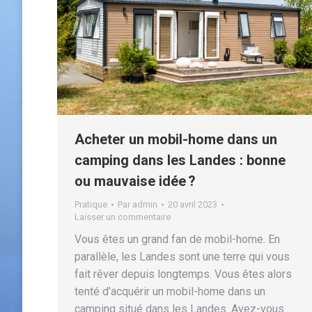
Acheter un mobil-home dans un
camping dans les Landes : bonne
ou mauvaise idée ?
Pratique
Par
admin
20 avril 2023
Laisser un commentaire
Vous êtes un grand fan de mobil-home. En
parallèle, les Landes sont une terre qui vous
fait rêver depuis longtemps. Vous êtes alors
tenté d’acquérir un mobil-home dans un
camping situé dans les Landes. Avez-vous