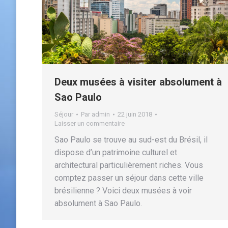
Deux musées à visiter absolument à
Sao Paulo
Séjour
Par
admin
22 juin 2018
Laisser un commentaire
Sao Paulo se trouve au sud-est du Brésil, il
dispose d’un patrimoine culturel et
architectural particulièrement riches. Vous
comptez passer un séjour dans cette ville
brésilienne ? Voici deux musées à voir
absolument à Sao Paulo.