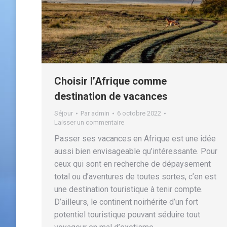
Choisir l’Afrique comme
destination de vacances
Séjour
Par
admin
6 octobre 2022
Laisser un commentaire
Passer ses vacances en Afrique est une idée
aussi bien envisageable qu’intéressante. Pour
ceux qui sont en recherche de dépaysement
total ou d’aventures de toutes sortes, c’en est
une destination touristique à tenir compte.
D’ailleurs, le continent noirhérite d’un fort
potentiel touristique pouvant séduire tout