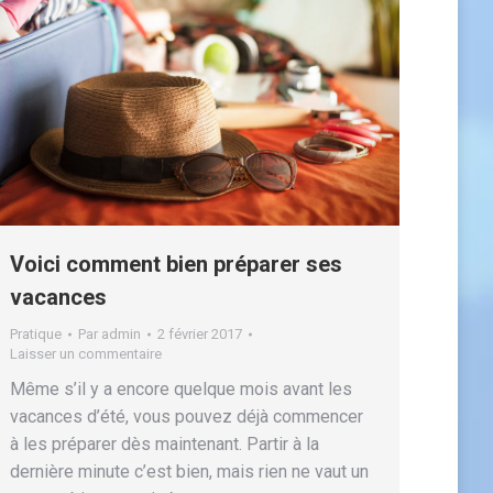
Voici comment bien préparer ses
vacances
Pratique
Par
admin
2 février 2017
Laisser un commentaire
Même s’il y a encore quelque mois avant les
vacances d’été, vous pouvez déjà commencer
à les préparer dès maintenant. Partir à la
dernière minute c’est bien, mais rien ne vaut un