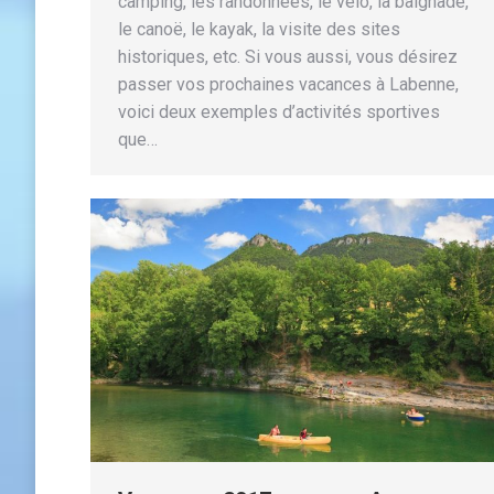
camping, les randonnées, le vélo, la baignade,
le canoë, le kayak, la visite des sites
historiques, etc. Si vous aussi, vous désirez
passer vos prochaines vacances à Labenne,
voici deux exemples d’activités sportives
que…