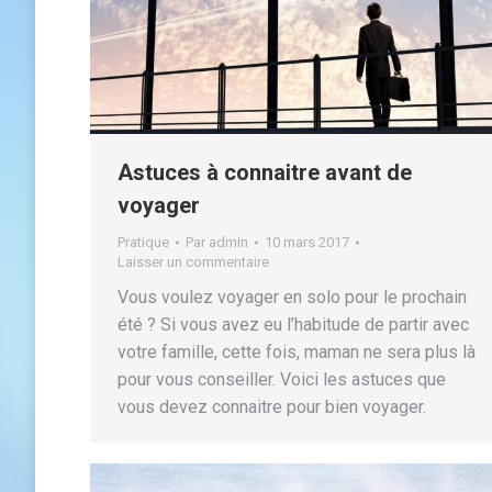
Astuces à connaitre avant de
voyager
Pratique
Par
admin
10 mars 2017
Laisser un commentaire
Vous voulez voyager en solo pour le prochain
été ? Si vous avez eu l’habitude de partir avec
votre famille, cette fois, maman ne sera plus là
pour vous conseiller. Voici les astuces que
vous devez connaitre pour bien voyager.