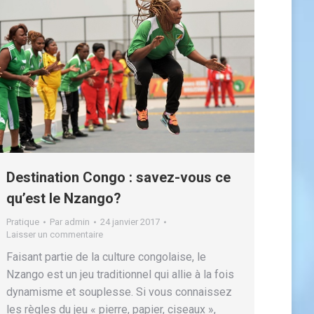
Destination Congo : savez-vous ce
qu’est le Nzango?
Pratique
Par
admin
24 janvier 2017
Laisser un commentaire
Faisant partie de la culture congolaise, le
Nzango est un jeu traditionnel qui allie à la fois
dynamisme et souplesse. Si vous connaissez
les règles du jeu « pierre, papier, ciseaux »,