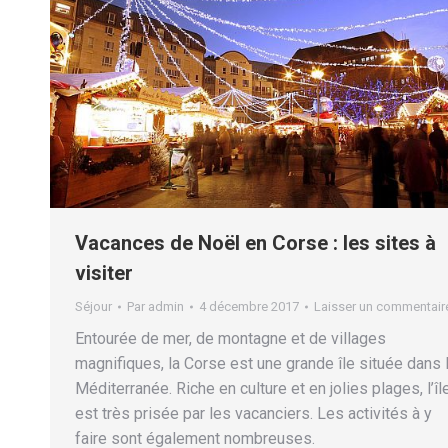
Vacances de Noël en Corse : les sites à
visiter
Séjour
Par
admin
4 décembre 2017
Laisser un commentair
Entourée de mer, de montagne et de villages
magnifiques, la Corse est une grande île située dans 
Méditerranée. Riche en culture et en jolies plages, l’îl
est très prisée par les vacanciers. Les activités à y
faire sont également nombreuses.