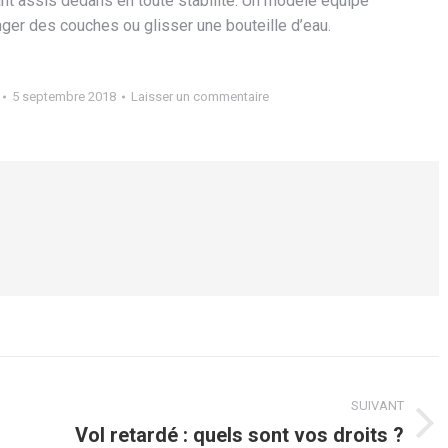
fant assis dedans en toute stabilité. Un modèle équipé
nger des couches ou glisser une bouteille d’eau.
5 septembre 2018
Laisser un commentaire
SUIVANT
Vol retardé : quels sont vos droits ?
Article