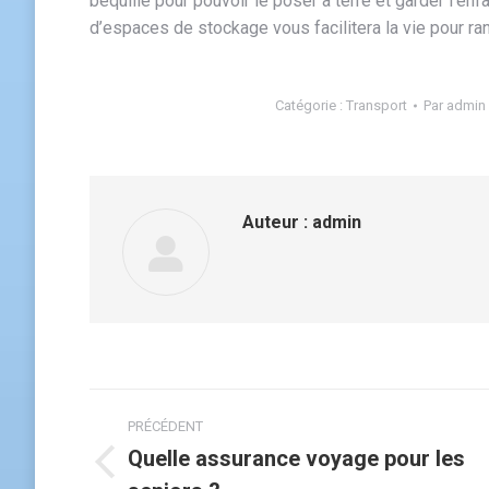
béquille pour pouvoir le poser à terre et garder l’en
d’espaces de stockage vous facilitera la vie pour ra
Catégorie :
Transport
Par
admin
Auteur :
admin
Navigation
PRÉCÉDENT
article
Quelle assurance voyage pour les
Article