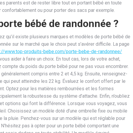
les parents est de rester libre tout en portant bébé en toute
r confortablement ou pour porter des sacs par exemple.
porte bébé de randonnée ?
ez qu’il existe plusieurs marques et modèles de porte bébé de
nnée sur le marché que le choix peut s’avérer difficile. La page
s://www.top-produits-bebe.com/porte-bebe-de-randonnee/
vous aider à faire un choix. En tout cas, lors de votre achat,
z compte du poids du porte bébé pour ne pas vous encombrer.
t généralement compris entre 2 et 4,5 kg. Ensuite, renseignez-
qui peut atteindre les 22 kg. Évaluez le confort offert par le
ant. Optez pour les matières rembourrées et les formes
cipalement la robustesse du système d’attache. Enfin, n’oubliez
et options qui font la différence. Lorsque vous voyagez, vous
il. Choisissez un modèle doté d’une ombrelle fixe ou mobile
de la pluie. Penchez-vous sur un modèle qui est réglable pour
e. N’hésitez pas à opter pour un porte bébé comportant une