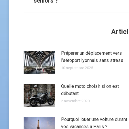
seniors ?
précédent
:
Artic
Préparer un déplacement vers
l’aéroport lyonnais sans stress
10 septembre 2025
Quelle moto choisir si on est
débutant
2 novembre 2020
Pourquoi louer une voiture durant
vos vacances à Paris ?