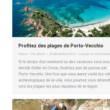
Profitez des plages de Porto-Vecchio
Séjour
Par
admin
19 décembre 2016
Laisser un commentai
Si le temps d’un weekend ou des vacances vous ave
décidé d’aller en Corse, n’oubliez pas de passer par
Porto-Vecchio. Une fois que vous aurez visité les sit
archéologiques de la ville, vous pourrez vous détend
vers les plages les plus réputées de la région.