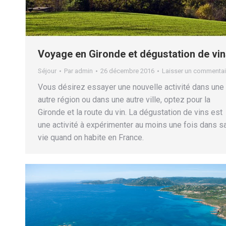
Voyage en Gironde et dégustation de vi
Séjour
Par
admin
26 décembre 2016
Laisser un commentai
Vous désirez essayer une nouvelle activité dans une
autre région ou dans une autre ville, optez pour la
Gironde et la route du vin. La dégustation de vins est
une activité à expérimenter au moins une fois dans s
vie quand on habite en France.