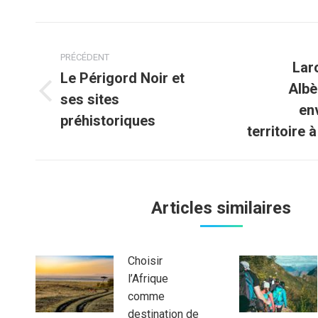
Navigation
PRÉCÉDENT
article
Lar
Le Périgord Noir et
Albè
ses sites
Article
Article
env
précédent
suivant
préhistoriques
territoire 
:
:
Articles similaires
Choisir
l’Afrique
comme
destination de