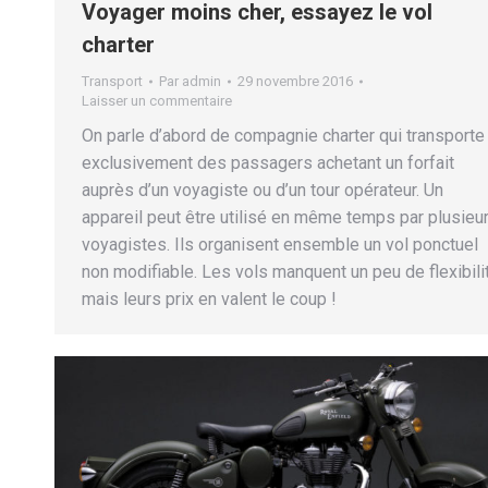
Voyager moins cher, essayez le vol
charter
Transport
Par
admin
29 novembre 2016
Laisser un commentaire
On parle d’abord de compagnie charter qui transporte
exclusivement des passagers achetant un forfait
auprès d’un voyagiste ou d’un tour opérateur. Un
appareil peut être utilisé en même temps par plusieu
voyagistes. Ils organisent ensemble un vol ponctuel
non modifiable. Les vols manquent un peu de flexibili
mais leurs prix en valent le coup !