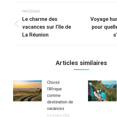
Navigation
PRÉCÉDENT
article
Le charme des
Voyage hum
vacances sur l’île de
pour quell
Article
Article
précédent
suivant
La Réunion
s
:
:
Articles similaires
Choisir
l’Afrique
comme
destination de
vacances
6 octobre 2022