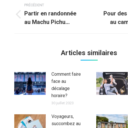
Navigation
PRÉCÉDENT
article
Partir en randonnée
Pour des
Article
Article
au Machu Pichu…
au cam
précédent
suivant
:
:
Articles similaires
Comment faire
face au
décalage
horaire?
30 juillet 2023
Voyageurs,
succombez au