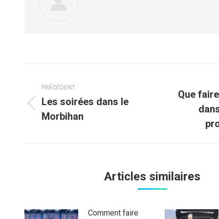
Navigation
PRÉCÉDENT
article
Que faire
Les soirées dans le
dans
Article
Article
Morbihan
précédent
suivant
pr
:
:
Articles similaires
Comment faire