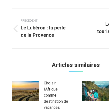
Navigation
PRÉCÉDENT
article
L
Le Lubéron : la perle
touri
Article
Article
de la Provence
précédent
suivant
:
:
Articles similaires
Choisir
l’Afrique
comme
destination de
vacances