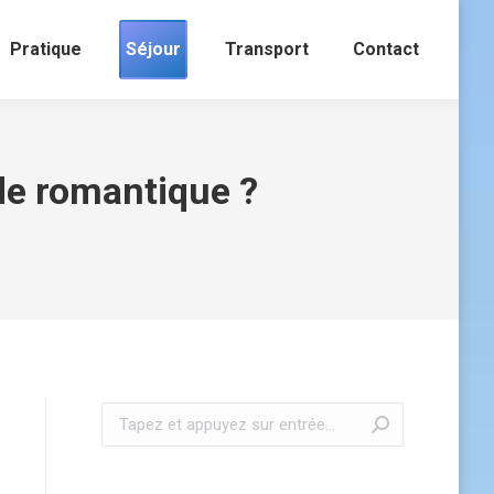
Pratique
Séjour
Transport
Contact
de romantique ?
Recherche
: