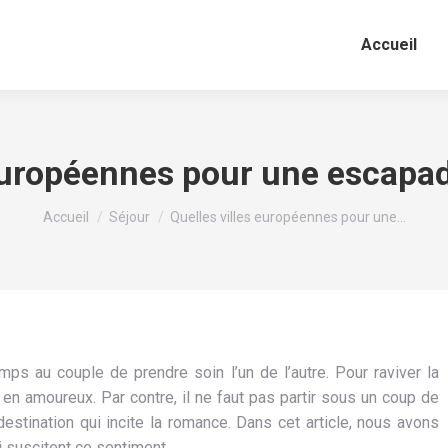
Accueil
 européennes pour une escapa
Vous êtes ici :
Accueil
Séjour
Quelles villes européennes pour une…
s au couple de prendre soin l’un de l’autre. Pour raviver la
 en amoureux. Par contre, il ne faut pas partir sous un coup de
e destination qui incite la romance. Dans cet article, nous avons
 suscitent ce sentiment.