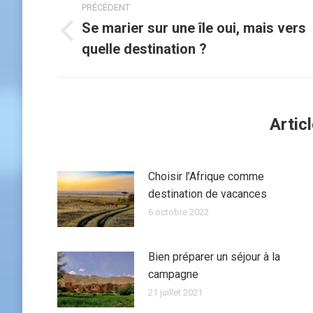
PRÉCÉDENT
article
Se marier sur une île oui, mais vers
Article
quelle destination ?
précédent
:
Artic
Choisir l’Afrique comme
destination de vacances
6 octobre 2022
Bien préparer un séjour à la
campagne
21 juillet 2021